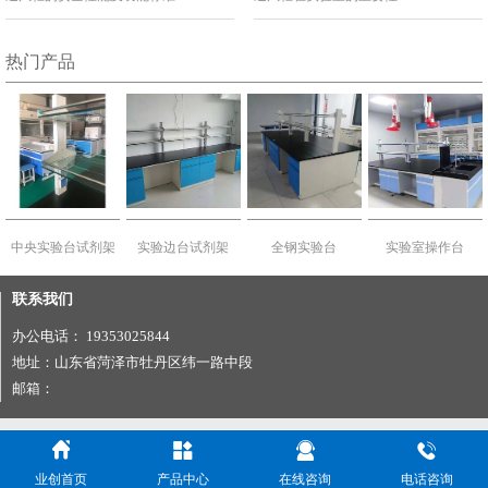
热门产品
中央实验台试剂架
实验边台试剂架
全钢实验台
实验室操作台
联系我们
办公电话： 19353025844
地址：山东省菏泽市牡丹区纬一路中段
邮箱：




业创首页
产品中心
在线咨询
电话咨询