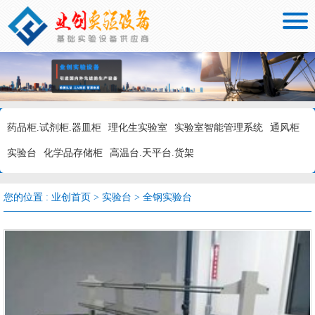

药品柜.试剂柜.器皿柜
理化生实验室
实验室智能管理系统
通风柜
实验台
化学品存储柜
高温台.天平台.货架
您的位置 :
业创首页
>
实验台
>
全钢实验台