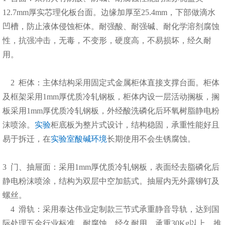
12.7mm厚实芯理化板台面。边缘加厚至25.4mm，下部做滴水
凹槽，防止液体侵蚀柜体。耐强酸、耐强碱、耐化学溶剂腐蚀
性，抗强冲击，无毒，不变形，硬度高，不易损坏，经久耐
用。
2 柜体：主体结构采用固定式金属柜体直接支撑台面。柜体
及框架采用1mm厚优质冷轧钢板，柜体内设一层活动搁板，搁
板采用1mm厚优质冷轧钢板，外经酸洗磷化后环氧树脂静电粉
沫喷涂。
实验
柜底板为整片式设计，结构稳固，承重性能好且
易于拆迁，在
实验室
酸碱
环境
长期使用不会生锈腐蚀。
3 门、抽屉面：采用1mm厚优质冷轧钢板，表面经去脂磷化后
静电粉沫喷涂，结构为双层中空加筋式。抽屉内无外露铆钉及
螺丝。
4 滑轨：采用泰达伟业定制款三节式承重静音导轨，达到国
际处理五金行业标准，耐腐蚀，经久耐用，承重30Kg以上，推