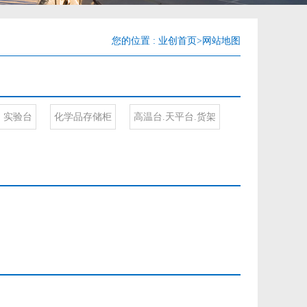
您的位置 :
业创首页
>网站地图
实验台
化学品存储柜
高温台.天平台.货架