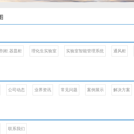
图
剂柜.器皿柜
理化生实验室
实验室智能管理系统
通风柜
公司动态
业界资讯
常见问题
案例展示
解决方案
联系我们