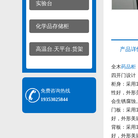
实验台
化学品存储柜
高温台.天平台.货架
产品详
全木
药品柜
四开门设计
柜身：采用
免费咨询热线
性好，外形
19353025844
会生锈腐蚀
门板：采用
好，外形美
背板：采用
好，外形美