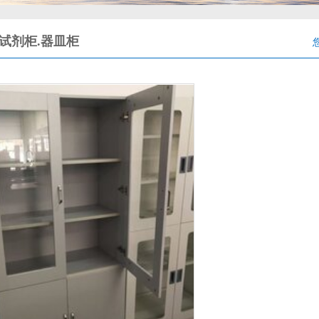
.试剂柜.器皿柜