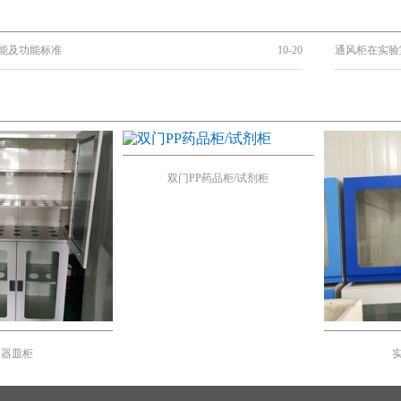
能及功能标准
10-20
通风柜在实验
双门PP药品柜/试剂柜
器皿柜