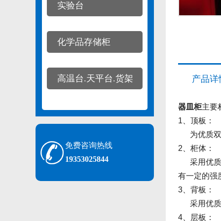
实验台
化学品存储柜
高温台.天平台.货架
产品详
器皿柜
主要
1、顶板：
为优质双面
免费咨询热线
2、柜体：
19353025844
采用优质双
有一定的强
3、背板：
采用优质双
4、层板：