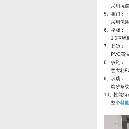
采用抗倍特冲
5、柜门：
采用优质双
6、格板：
1.0厚钢
7、封边：
PVC高温
8、铰链：
意大利FG
9、玻璃：
磨砂条纹
10、性能特
整个
器