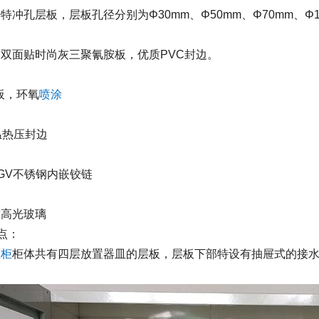
孔层板，层板孔径分别为Φ30mm、Φ50mm、Φ70mm、Φ1
面贴时尚灰三聚氰胺板，优质PVC封边。
板，环氧
喷涂
热压封边
V不锈钢内嵌铰链
高光玻璃
点：
皿柜
柜体共有四层放置器皿的层板，层板下部特设有抽屉式的接