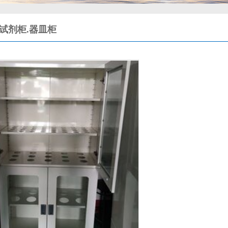
.试剂柜.器皿柜