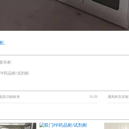
柜,
室吊柜
PP药品柜/试剂柜
能及功能标准
10-20
通风柜在实验