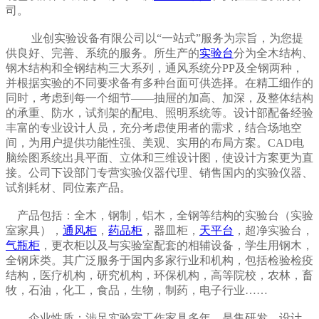
司。
业创实验设备有限公司以“一站式”服务为宗旨，为您提
供良好、完善、系统的服务。所生产的
实验台
分为全木结构、
钢木结构和全钢结构三大系列，通风系统分PP及全钢两种，
并根据实验的不同要求备有多种台面可供选择。在精工细作的
同时，考虑到每一个细节——抽屉的加高、加深，及整体结构
的承重、防水，试剂架的配电、照明系统等。设计部配备经验
丰富的专业设计人员，充分考虑使用者的需求，结合场地空
间，为用户提供功能性强、美观、实用的布局方案。CAD电
脑绘图系统出具平面、立体和三维设计图，使设计方案更为直
接。公司下设部门专营实验仪器代理、销售国内的实验仪器、
试剂耗材、同位素产品。
产品包括：全木，钢制，铝木，全钢等结构的实验台（实验
室家具），
通风柜
，
药品柜
，器皿柜，
天平台
，超净实验台，
气瓶柜
，更衣柜以及与实验室配套的相辅设备，学生用钢木，
全钢床类。其广泛服务于国内多家行业和机构，包括检验检疫
结构，医疗机构，研究机构，环保机构，高等院校，农林，畜
牧，石油，化工，食品，生物，制药，电子行业……
企业性质：涉足实验室工作家具多年，是集研发、设计、